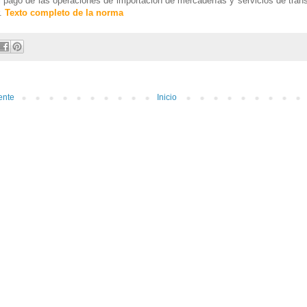
el pago de las operaciones de importación de mercaderías y servicios de tran
r.
Texto completo de la norma
ente
Inicio