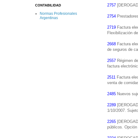
2757
[DEROGADA]
CONTABILIDAD
Normas Profesionales
2754
Prestadores 
Argentinas
2719
Factura elec
Flexibilización de
2668
Factura elec
de seguros de ca
2557
Régimen de i
factura electróni
2511
Factura elec
venta de comida
2485
Nuevos suje
2289
[DEROGADA] 
1/10/2007. Sujet
2265
[DEROGADA] 
públicos. Opción