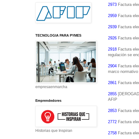
2973
Factura elec
2959
Factura elec
2939
Factura elec
TECNOLOGIA PARA PYMES
2926
Factura ele
2918
Factura elec
regulación se en
2904
Factura elec
marco normativo 
2861
Factura elec
empresaenmarcha
2855
[DEROGADA] 
AFIP
Emprendedores
2853
Factura elec
2772
Factura elec
Historias que Inspiran
2758
Factura elec