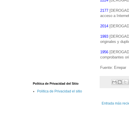
2224
[DEROGADA] 
2177
[DEROGADA] F
acceso a Internet
2014
[DEROGADA] 
1993
[DEROGADA] 
originales y dup
1956
[DEROGADA] 
comprobantes ori
Fuente: Errepar
Politica de Privacidad del Sitio
Politica de Privacidad el sitio
Entrada más reci