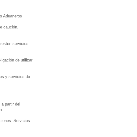
les Aduaneros
de caución.
presten servicios
igación de utilizar
es y servicios de
 partir del
za
ciones. Servicios