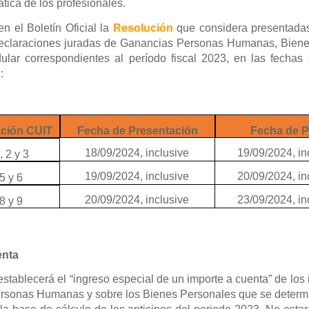
tica de los profesionales.
n el Boletín Oficial la
Resolución
que considera presentada
 declaraciones juradas de Ganancias Personas Humanas, Bien
lar correspondientes al período fiscal 2023, en las fechas
e:
ción CUIT
Fecha de Presentación
Fecha de 
18/09/2024, inclusive
19/09/2024, in
, 2 y 3
19/09/2024, inclusive
20/09/2024, in
 5 y 6
20/09/2024, inclusive
23/09/2024, in
 8 y 9
enta
stablecerá el “ingreso especial de un importe a cuenta” de los
rsonas Humanas y sobre los Bienes Personales que se determ