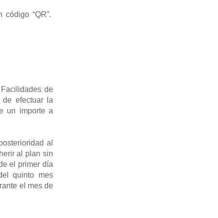
n código “QR”.
 Facilidades de
, de efectuar la
de un importe a
osterioridad al
erir al plan sin
de el primer día
del quinto mes
rante el mes de