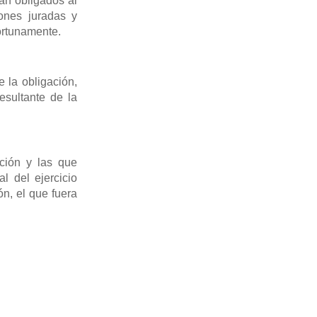
án obligados al
ones juradas y
ortunamente.
 la obligación,
esultante de la
ción y las que
l del ejercicio
n, el que fuera