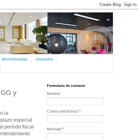
Monotributistas
Impuestos
Formulario de contacto
IIGG y
Nombre
Correo electrónico
*
n la
 plazo especial
l período fiscal
Mensaje
*
 entendimiento