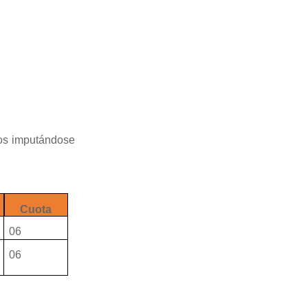
dos imputándose
Cuota
06
06