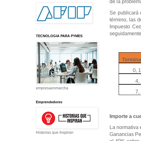
de la problemá
Se publicará e
término, las
Impuesto Cedu
seguidament
TECNOLOGIA PARA PYMES
Termina
0, 1
4,
empresaenmarcha
7,
Emprendedores
Importe a cu
La normativa e
Historias que Inspiran
Ganancias Pe