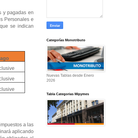
s y pagadas en
es Personales e
 que se indican
Categorías Monotributo
Pago
clusive
Nuevas Tablas desde Enero
clusive
2026
clusive
Tabla Categorias Mipymes
 impuestos a las
inará aplicando