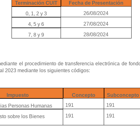
Terminación CUIT
Fecha de Presentación
26/08/2024
0, 1, 2 y 3
27/08/2024
4, 5 y 6
28/08/2024
7, 8 y 9
diante el procedimiento de transferencia electrónica de fon
cal 2023 mediante los siguientes códigos:
Impuesto
Concepto
Subconcepto
191
191
cias Personas Humanas
191
191
sto sobre los Bienes
s