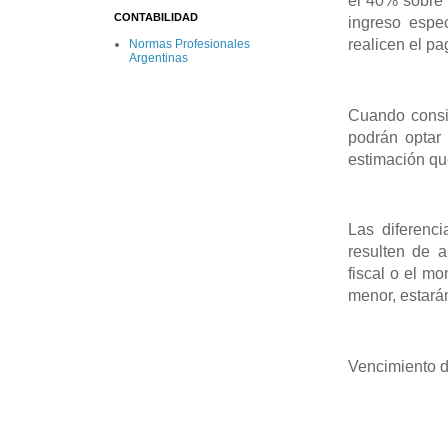
el 40% sobre 
CONTABILIDAD
ingreso espe
realicen el p
Normas Profesionales
Argentinas
Cuando consid
podrán optar 
estimación qu
Las diferenc
resulten de a
fiscal o el m
menor, estarán
Vencimiento d