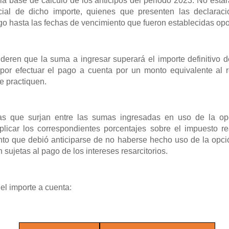
la base de cálculo de los anticipos del periodo 2023.
No estar
cial de dicho importe, quienes que presenten las declaraci
ago hasta las fechas de vencimiento que fueron establecidas op
eren que la suma a ingresar superará el importe definitivo de
por efectuar el pago a cuenta por un monto equivalente al r
e practiquen.
ias que surjan entre las sumas ingresadas en uso de la op
plicar los correspondientes porcentajes sobre el impuesto rea
onto que debió anticiparse de no haberse hecho uso de la opció
 sujetas al pago de los intereses resarcitorios.
el importe a cuenta: