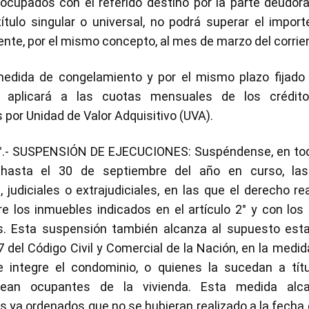
ocupados con el referido destino por la parte deudora
ítulo singular o universal, no podrá superar el import
nte, por el mismo concepto, al mes de marzo del corrie
dida de congelamiento y por el mismo plazo fijado 
se aplicará a las cuotas mensuales de los crédito
 por Unidad de Valor Adquisitivo (UVA).
.- SUSPENSIÓN DE EJECUCIONES: Suspéndense, en todo 
 hasta el 30 de septiembre del año en curso, las
, judiciales o extrajudiciales, en las que el derecho re
e los inmuebles indicados en el artículo 2° y con los r
s. Esta suspensión también alcanza al supuesto esta
7 del Código Civil y Comercial de la Nación, en la medid
 integre el condominio, o quienes la sucedan a títu
 sean ocupantes de la vivienda. Esta medida alc
 ya ordenados que no se hubieran realizado a la fecha