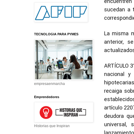
encuentren 
sucedan a t
correspondie
La misma me
TECNOLOGIA PARA PYMES
anterior, 
actualizados
ARTÍCULO 3°
nacional y
hipotecarias
empresaenmarcha
recaiga sobr
Emprendedores
establecido
artículo 220
deudora que
universal,
Historias que Inspiran
lanzamientos