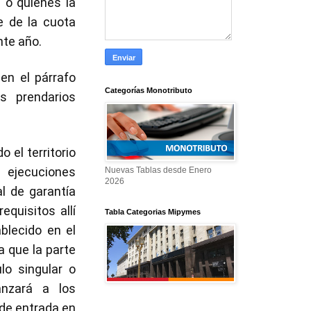
 o quienes la
e de la cuota
nte año.
en el párrafo
Categorías Monotributo
s prendarios
el territorio
 ejecuciones
Nuevas Tablas desde Enero
2026
al de garantía
equisitos allí
Tabla Categorias Mipymes
blecido en el
a que la parte
lo singular o
anzará a los
 de entrada en