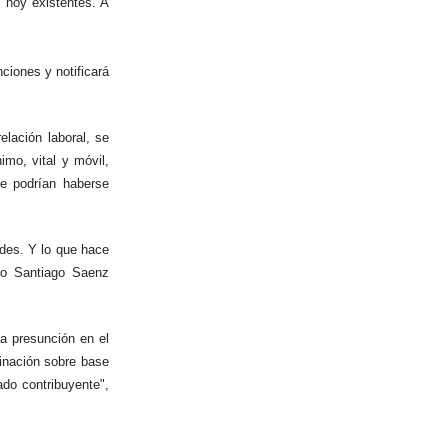
s hoy existentes. A
ciones y notificará
elación laboral, se
imo, vital y móvil,
e podrían haberse
des. Y lo que hace
ario Santiago Saenz
a presunción en el
inación sobre base
ado contribuyente",