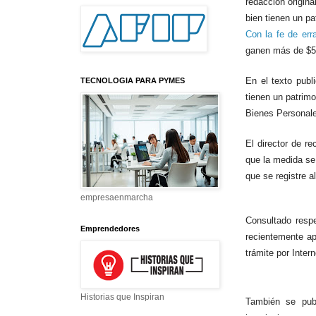
redacción origin
bien tienen un p
Con la fe de err
ganen más de $5
En el texto publ
TECNOLOGIA PARA PYMES
tienen un patrim
Bienes Personale
El director de r
que la medida
se
que se registre a
empresaenmarcha
Consultado respe
Emprendedores
recientemente ap
trámite por Inter
Historias que Inspiran
También se publ