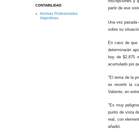
inscripciones y
q
CONTABILIDAD
partir de ese sis
Normas Profesionales
Argentinas
Una vez pasada es
sobre su situació
En caso de que p
determinarán apo
hoy de $2.875 m
acumulado por pe
"El tema de la
p
es
revertir la c
Valiente, en entr
"Es muy peligros
punto de vista d
real, con elemen
añadió.