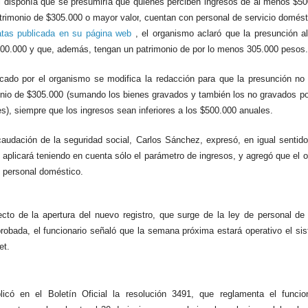
al disponía que se presumiría que quienes perciben ingresos
de al menos $50
atrimonio de $305.000 o mayor valor
, cuentan con personal de servicio domést
atas publicada en su página web
, el organismo aclaró que la presunción a
00.000
y que, además
, tengan un patrimonio de por lo menos 305.000 pesos.
icado por el organismo se modifica la redacción para que la presunción no
onio de $305.000 (sumando los bienes gravados y también los no gravados po
s), siempre que los ingresos
sean inferiores a los $500.000 anuales.
ecaudación de la seguridad social, Carlos Sánchez, expresó, en igual sentido
 aplicará teniendo en cuenta sólo el parámetro de ingresos,
y agregó que el ob
l personal doméstico.
cto de la apertura del nuevo registro, que surge de la ley de personal de 
robada, el funcionario señaló que la semana próxima estará operativo el si
net.
icó en el Boletín Oficial la resolución 3491, que reglamenta el funci