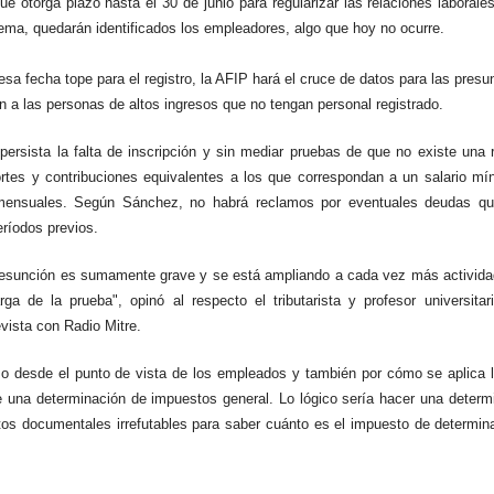
ue otorga plazo hasta el 30 de junio
para regularizar las relaciones laborale
tema, quedarán identificados los empleadores, algo que hoy no ocurre.
a fecha tope para el registro, la AFIP hará el cruce de datos para las presun
n a las personas de altos ingresos que no tengan personal registrado.
ersista la falta de inscripción y sin mediar pruebas de que no existe una r
rtes y contribuciones equivalentes a los que correspondan a un salario mín
ensuales. Según Sánchez, no habrá reclamos por eventuales deudas qu
ríodos previos.
resunción
es
sumamente grave
y se está ampliando a cada vez más activida
arga de la prueba
", opinó al respecto el tributarista y profesor universit
evista con Radio Mitre.
o desde el punto de vista de los empleados y también por cómo se aplica l
e una determinación de impuestos general. Lo lógico sería hacer una determ
tos documentales irrefutables para saber cuánto es el impuesto de determin